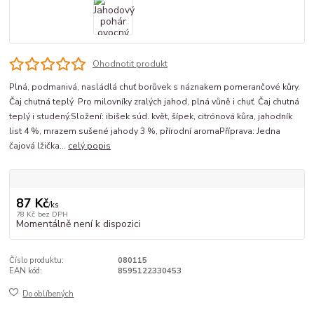
Ohodnotit produkt
Plná, podmanivá, nasládlá chuť borůvek s náznakem pomerančové kůry.
Čaj chutná teplý Pro milovníky zralých jahod, plná vůně i chuť. Čaj chutná
teplý i studený.Složení: ibišek súd. květ, šípek, citrónová kůra, jahodník
list 4 %, mrazem sušené jahody 3 %, přírodní aromaPříprava: Jedna
čajová lžička...
celý popis
87 Kč
/
ks
78 Kč
bez DPH
Momentálně není k dispozici
Číslo produktu:
080115
EAN kód:
8595122330453
Do oblíbených