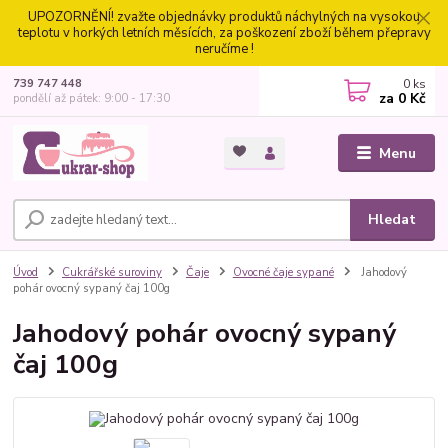
UPOZORNĚNÍ! zvažte objednávky produktů náchylných na vysokou
teplotu v horkých letních měsících, za poškození zboží během přepravy
neručíme !
0
ks
739 747 448
za
0 Kč
pondělí až pátek: 9:00 - 17:30
Menu
Hledat
Úvod
Cukrářské suroviny
Čaje
Ovocné čaje sypané
Jahodový
pohár ovocný sypaný čaj 100g
Jahodový pohár ovocný sypaný
čaj 100g