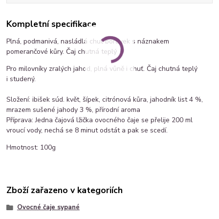
Kompletní specifikace
Plná, podmanivá, nasládlá chuť borůvek s náznakem
pomerančové kůry. Čaj chutná teplý
Pro milovníky zralých jahod, plná vůně i chuť. Čaj chutná teplý
i studený.
Složení: ibišek súd. květ, šípek, citrónová kůra, jahodník list 4 %,
mrazem sušené jahody 3 %, přírodní aroma
Příprava: Jedna čajová lžička ovocného čaje se přelije 200 ml
vroucí vody, nechá se 8 minut odstát a pak se scedí.
Hmotnost: 100g
Zboží zařazeno v kategoriích
Ovocné čaje sypané