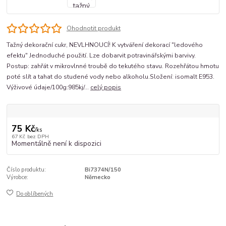
Ohodnotit produkt
Tažný dekorační cukr, NEVLHNOUCÍ! K vytváření dekorací "ledového
efektu" Jednoduché použití. Lze dobarvit potravinářskými barvivy.
Postup: zahřát v mikrovlnné troubě do tekutého stavu. Rozehřátou hmotu
poté slít a tahat do studené vody nebo alkoholu.Složení: isomalt E953.
Výživové údaje/100g:985kj/...
celý popis
75 Kč
/
ks
67 Kč
bez DPH
Momentálně není k dispozici
Číslo produktu:
Bi7374N/150
Výrobce:
Německo
Do oblíbených