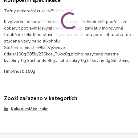
Kompletní specifikace
Tažný dekorační cukr, NEVLHNOUCÍ!
K vytváření dekorací "ledového efektu" Jednoduché použití. Lze
dobarvit potravinářskými barvivy. Postup: zahřát v mikrovlnné
troubě do tekutého stavu. Rozehřátou hmotu poté slít a tahat do
studené vody nebo alkoholu.
Složení: isomalt E953. Výživové
údaje/100g:985kj/236kcal,Tuky:0g,z toho nasycené mastné
kyseliny 0g,Sacharidy 98g,z toho cukry 0g,Bílkoviny 0g,Sůl 25mg.
Hmotnost: 150g
Zboží zařazeno v kategoriích
Kakao, mléko, cukr