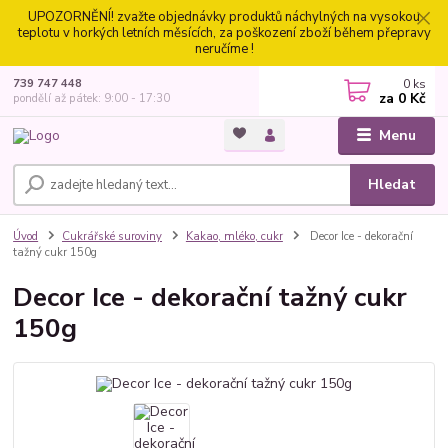
UPOZORNĚNÍ! zvažte objednávky produktů náchylných na vysokou
teplotu v horkých letních měsících, za poškození zboží během přepravy
neručíme !
0
ks
739 747 448
za
0 Kč
pondělí až pátek: 9:00 - 17:30
Menu
Hledat
Úvod
Cukrářské suroviny
Kakao, mléko, cukr
Decor Ice - dekorační
tažný cukr 150g
Decor Ice - dekorační tažný cukr
150g