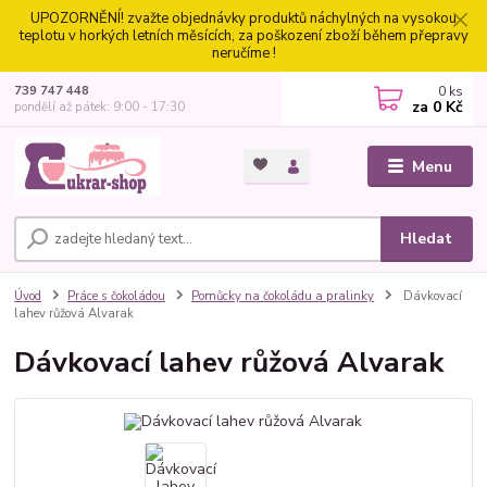
UPOZORNĚNÍ! zvažte objednávky produktů náchylných na vysokou
teplotu v horkých letních měsících, za poškození zboží během přepravy
neručíme !
0
ks
739 747 448
za
0 Kč
pondělí až pátek: 9:00 - 17:30
Menu
Hledat
Úvod
Práce s čokoládou
Pomůcky na čokoládu a pralinky
Dávkovací
lahev růžová Alvarak
Dávkovací lahev růžová Alvarak