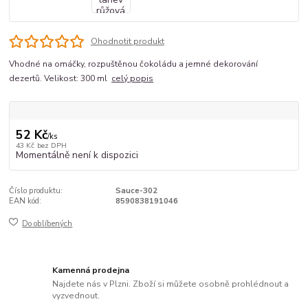
Ohodnotit produkt
Vhodné na omáčky, rozpuštěnou čokoládu a jemné dekorování
dezertů. Velikost: 300 ml
celý popis
52 Kč
/
ks
43 Kč
bez DPH
Momentálně není k dispozici
Číslo produktu:
Sauce-302
EAN kód:
8590838191046
Do oblíbených
Kamenná prodejna
Najdete nás v Plzni. Zboží si můžete osobně prohlédnout a
vyzvednout.