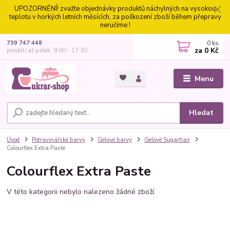
UPOZORNĚNÍ! zvažte objednávky produktů náchylných na vysokou
teplotu v horkých letních měsících, za poškození zboží během přepravy
neručíme !
0
ks
739 747 448
za
0 Kč
pondělí až pátek: 9:00 - 17:30
Menu
Hledat
Úvod
Potravinářské barvy
Gelové barvy
Gelové Sugarflair
Colourflex Extra Paste
Colourflex Extra Paste
V této kategorii nebylo nalezeno žádné zboží.