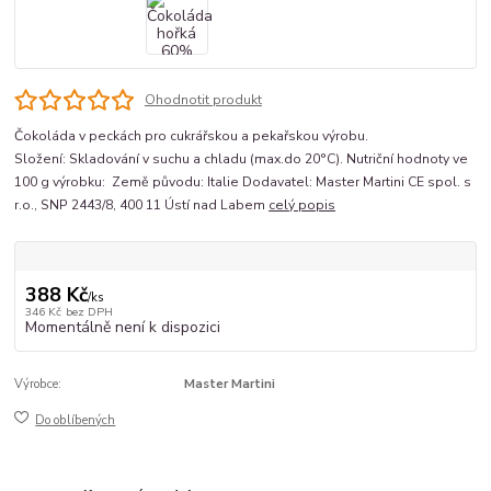
Ohodnotit produkt
Čokoláda v peckách pro cukrářskou a pekařskou výrobu.
Složení: Skladování v suchu a chladu (max.do 20°C). Nutriční hodnoty ve
100 g výrobku: Země původu: Italie Dodavatel: Master Martini CE spol. s
r.o., SNP 2443/8, 400 11 Ústí nad Labem
celý popis
388 Kč
/
ks
346 Kč
bez DPH
Momentálně není k dispozici
Výrobce:
Master Martini
Do oblíbených