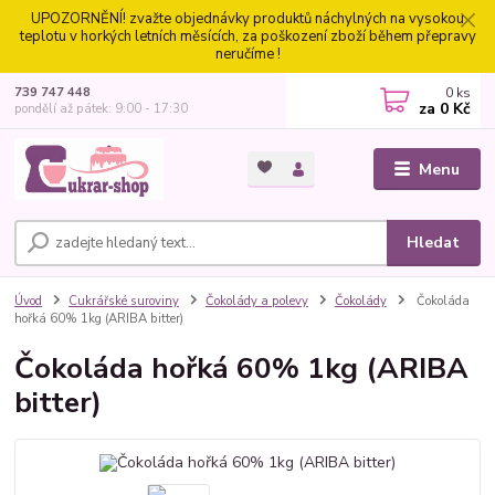
UPOZORNĚNÍ! zvažte objednávky produktů náchylných na vysokou
teplotu v horkých letních měsících, za poškození zboží během přepravy
neručíme !
0
ks
739 747 448
za
0 Kč
pondělí až pátek: 9:00 - 17:30
Menu
Hledat
Úvod
Cukrářské suroviny
Čokolády a polevy
Čokolády
Čokoláda
hořká 60% 1kg (ARIBA bitter)
Čokoláda hořká 60% 1kg (ARIBA
bitter)