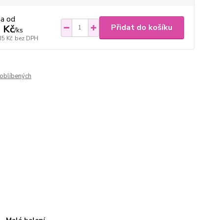
na od
Přidat do košíku
 Kč
/
ks
35 Kč
bez DPH
oblíbených