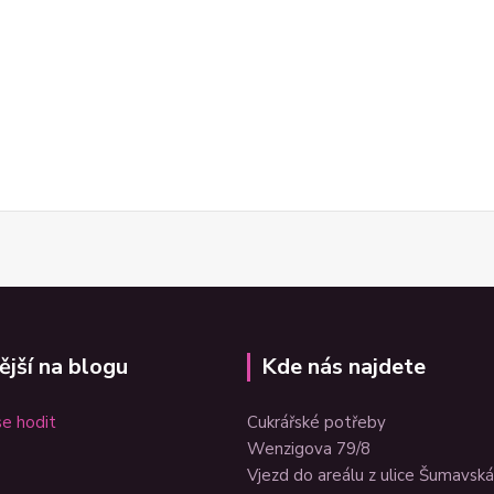
ější na blogu
Kde nás najdete
e hodit
Cukrářské potřeby
Wenzigova 79/8
Vjezd do areálu z ulice Šumavská