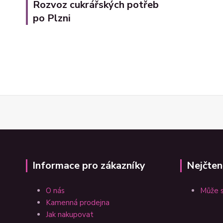
Rozvoz cukrářských potřeb
po Plzni
Informace pro zákazníky
Nejčten
O nás
Může s
Kamenná prodejna
Jak nakupovat