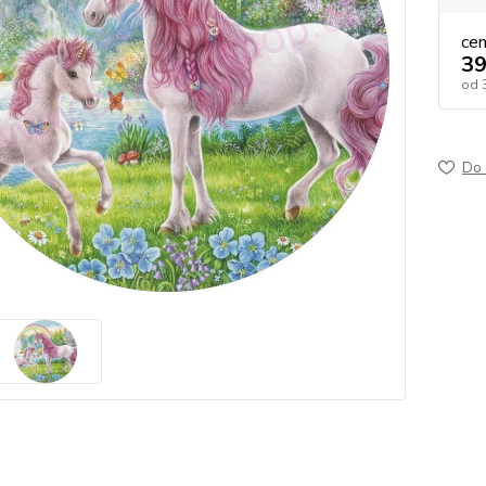
ce
39
od
Do 