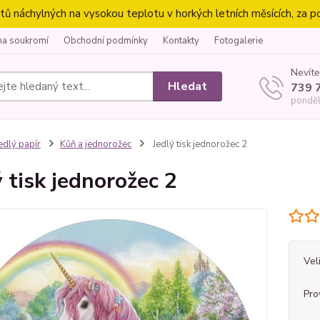
náchylných na vysokou teplotu v horkých letních měsících, za p
na soukromí
Obchodní podmínky
Kontakty
Fotogalerie
Nevíte
Hledat
739 
ponděl
edlý papír
Kůň a jednorožec
Jedlý tisk jednorožec 2
ý tisk jednorožec 2
Vel
Pro