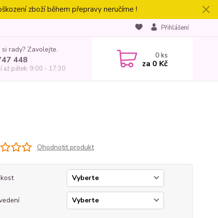
oškození zboží během přepravy neručíme !
Přihlášení
 si rady? Zavolejte.
0
ks
747 448
za
0 Kč
í až pátek: 9:00 - 17:30
Ohodnotit produkt
ikost
vedení