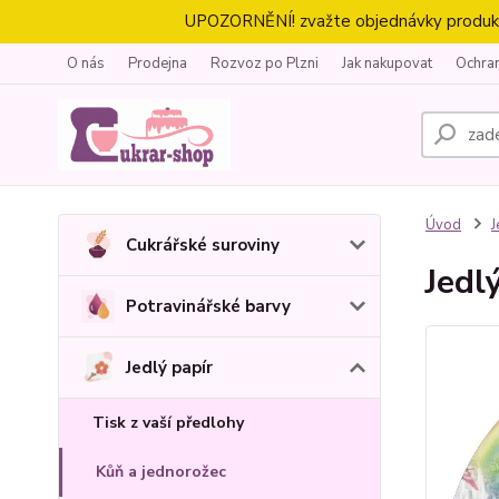
UPOZORNĚNÍ! zvažte objednávky produktů 
O nás
Prodejna
Rozvoz po Plzni
Jak nakupovat
Ochra
Úvod
J
Cukrářské suroviny
Jedl
Potravinářské barvy
Jedlý papír
Tisk z vaší předlohy
Kůň a jednorožec