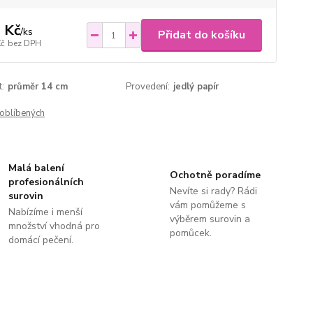
 Kč
/
ks
Přidat do košíku
Kč
bez DPH
t:
průměr 14 cm
Provedení:
jedlý papír
oblíbených
Malá balení
Ochotně poradíme
profesionálních
Nevíte si rady? Rádi
surovin
vám pomůžeme s
Nabízíme i menší
výběrem surovin a
množství vhodná pro
pomůcek.
domácí pečení.