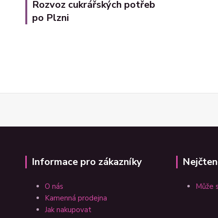
Rozvoz cukrářských potřeb
po Plzni
Informace pro zákazníky
Nejčten
O nás
Může s
Kamenná prodejna
Jak nakupovat