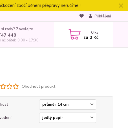
oškození zboží během přepravy neručíme !
Přihlášení
 si rady? Zavolejte.
0
ks
747 448
za
0 Kč
í až pátek: 9:00 - 17:30
Ohodnotit produkt
ikost
vedení