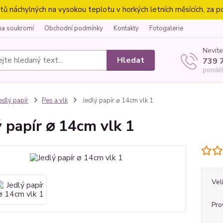
náchylných na vysokou teplotu v horkých letních měsících, za p
na soukromí
Obchodní podmínky
Kontakty
Fotogalerie
Nevíte
Hledat
739 
ponděl
edlý papír
Pes a vlk
Jedlý papír ⌀ 14cm vlk 1
ý papír ⌀ 14cm vlk 1
Vel
Pro