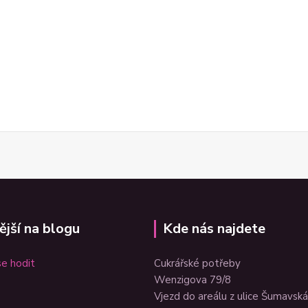
ější na blogu
Kde nás najdete
e hodit
Cukrářské potřeby
Wenzigova 79/8
Vjezd do areálu z ulice Šumavská