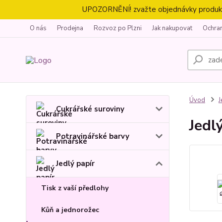
UPOZORNĚNÍ! zvažte objednávky produktů 
O nás
Prodejna
Rozvoz po Plzni
Jak nakupovat
Ochra
Úvod
J
Cukrářské suroviny
Jedl
Potravinářské barvy
Jedlý papír
Tisk z vaší předlohy
Kůň a jednorožec