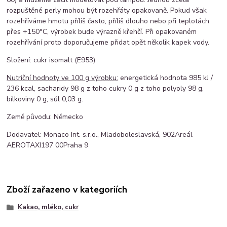
rozpuštěné perly mohou být rozehřáty opakovaně. Pokud však
rozehříváme hmotu příliš často, příliš dlouho nebo při teplotách
přes +150°C, výrobek bude výrazně křehčí. Při opakovaném
rozehřívání proto doporučujeme přidat opět několik kapek vody.
Složení: cukr isomalt (E953)
Nutriční hodnoty ve 100 g výrobku:
energetická hodnota 985 kJ /
236 kcal, sacharidy 98 g z toho cukry 0 g z toho polyoly 98 g,
bílkoviny 0 g, sůl 0,03 g.
Země původu: Německo
Dodavatel: Monaco Int. s.r.o.
,
Mladoboleslavská, 902
Areál
AEROTAXI
197 00
Praha 9
Zboží zařazeno v kategoriích
Kakao, mléko, cukr