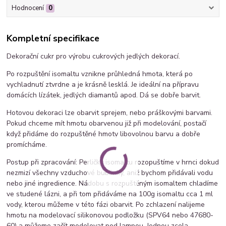
Hodnocení
0
Kompletní specifikace
Dekorační cukr pro výrobu cukrových jedlých dekorací.
Po rozpuštění isomaltu vznikne průhledná hmota, která po
vychladnutí ztvrdne a je krásně lesklá. Je ideální na přípravu
domácích lízátek, jedlých diamantů apod. Dá se dobře barvit.
Hotovou dekoraci lze obarvit sprejem, nebo práškovými barvami.
Pokud chceme mít hmotu obarvenou již při modelování, postačí
když přidáme do rozpuštěné hmoty libovolnou barvu a dobře
promícháme.
Postup při zpracování: Perličky isomaltu rozopuštíme v hrnci dokud
nezmizí všechny vzduchové bublinky, aniž bychom přidávali vodu
nebo jiné ingredience. Nádobu s rozpuštěným isomaltem chladíme
ve studené lázni, a při tom přidáváme na 100g isomaltu cca 1 ml
vody, kterou můžeme v této fázi obarvit. Po zchlazení nalijeme
hmotu na modelovací silikonovou podložku (SPV64 nebo 47680-
60) a můžeme začít modelovat pod lampou. Jednou zcela