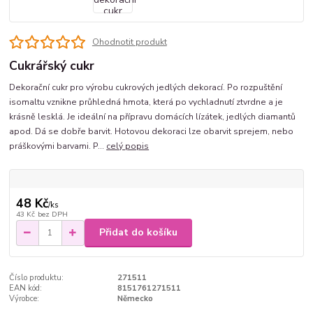
Ohodnotit produkt
Cukrářský cukr
Dekorační cukr pro výrobu cukrových jedlých dekorací. Po rozpuštění
isomaltu vznikne průhledná hmota, která po vychladnutí ztvrdne a je
krásně lesklá. Je ideální na přípravu domácích lízátek, jedlých diamantů
apod. Dá se dobře barvit. Hotovou dekoraci lze obarvit sprejem, nebo
práškovými barvami. P...
celý popis
48 Kč
/
ks
43 Kč
bez DPH
Přidat do košíku
Číslo produktu:
271511
EAN kód:
8151761271511
Výrobce:
Německo