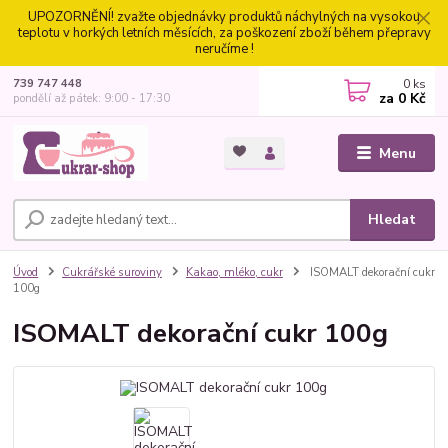
UPOZORNĚNÍ! zvažte objednávky produktů náchylných na vysokou
teplotu v horkých letních měsících, za poškození zboží během přepravy
neručíme !
0
ks
739 747 448
za
0 Kč
pondělí až pátek: 9:00 - 17:30
Menu
Hledat
Úvod
Cukrářské suroviny
Kakao, mléko, cukr
ISOMALT dekorační cukr
100g
ISOMALT dekorační cukr 100g