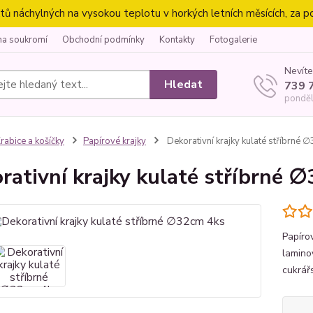
náchylných na vysokou teplotu v horkých letních měsících, za p
na soukromí
Obchodní podmínky
Kontakty
Fotogalerie
Nevíte
Hledat
739 
ponděl
rabice a košíčky
Papírové krajky
Dekorativní krajky kulaté stříbrné 
rativní krajky kulaté stříbrné 
Papíro
lamino
cukrář