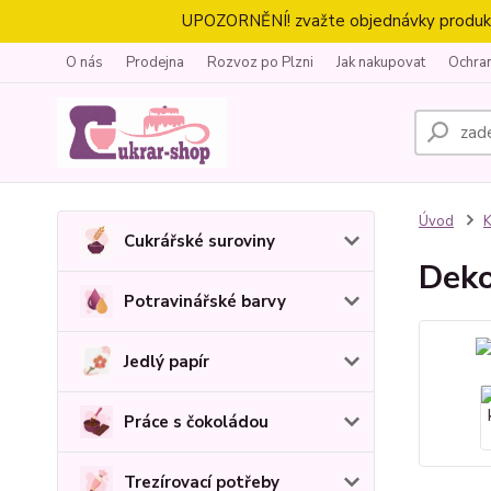
UPOZORNĚNÍ! zvažte objednávky produktů 
O nás
Prodejna
Rozvoz po Plzni
Jak nakupovat
Ochra
Úvod
K
Cukrářské suroviny
Deko
Potravinářské barvy
Jedlý papír
Práce s čokoládou
Trezírovací potřeby