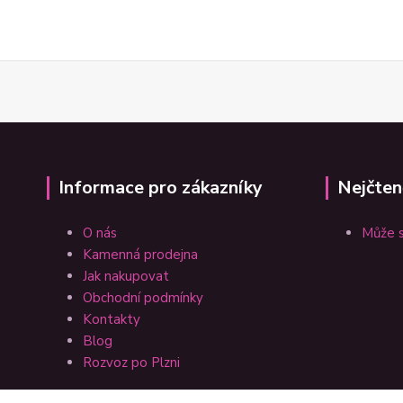
Informace pro zákazníky
Nejčten
O nás
Může s
Kamenná prodejna
Jak nakupovat
Obchodní podmínky
Kontakty
Blog
Rozvoz po Plzni