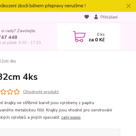
oškození zboží během přepravy neručíme !
Přihlášení
 si rady? Zavolejte.
0
ks
747 448
za
0 Kč
í až pátek: 9:00 - 17:30
∅32cm 4ks
∅32cm 4ks
Ohodnotit produkt
vé krajky ve stříbrné barvě jsou vyrobeny z papíru
vaného metalickou fólií. Krajky jsou vhodné pro servírování
ských výrobků a jiných specialit.
celý popis