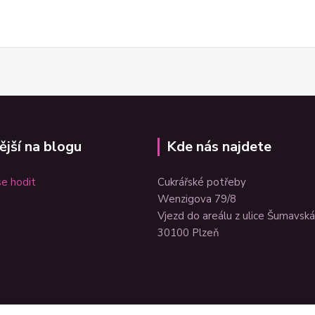
ější na blogu
Kde nás najdete
e hodit
Cukrářské potřeby
Wenzigova 79/8
Vjezd do areálu z ulice Šumavská
30100 Plzeň