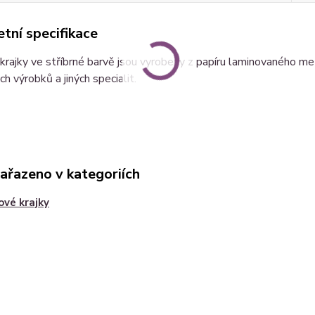
tní specifikace
krajky ve stříbrné barvě jsou vyrobeny z papíru laminovaného meta
ch výrobků a jiných specialit.
zařazeno v kategoriích
ové krajky