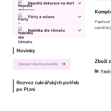
Nejedlá dekorace na dort
Komple
Párty a oslava
Papírové 
cukrářský
Nabídka dle tématu
Novinky
Zboží 
Zobrazit všechny novinky
Papír
Rozvoz cukrářských potřeb
po Plzni