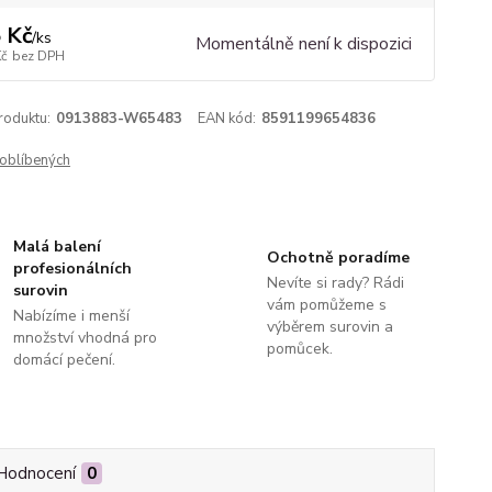
 Kč
/
ks
Momentálně není k dispozici
Kč
bez DPH
roduktu:
0913883-W65483
EAN kód:
8591199654836
oblíbených
Malá balení
Ochotně poradíme
profesionálních
Nevíte si rady? Rádi
surovin
vám pomůžeme s
Nabízíme i menší
výběrem surovin a
množství vhodná pro
pomůcek.
domácí pečení.
Hodnocení
0