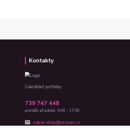
Kontakty
Cukrářské potřeby
739 747 448
pondělí až pátek: 9:00 - 17:30
cukrar-shop@seznam.cz