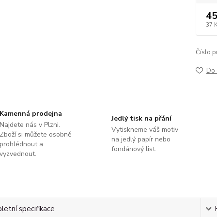
45
37 
Číslo p
Do 
Kamenná prodejna
Jedlý tisk na přání
Najdete nás v Plzni.
Vytiskneme váš motiv
Zboží si můžete osobně
na jedlý papír nebo
prohlédnout a
fondánový list.
vyzvednout.
etní specifikace