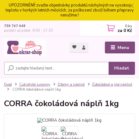
UPOZORNĚNÍ! zvažte objednávky produktů náchylných na vysokou
teplotu v horkých letních měsících, za poškození zboží během přepravy
neručíme !
0
ks
739 747 448
za
0 Kč
pondělí až pátek: 9:00 - 17:30
Menu
Hledat
Úvod
Cukrářské suroviny
Džemy a náplně
Čokoládové a jiné náplně
CORRA čokoládová náplň 1kg
CORRA čokoládová náplň 1kg