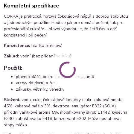
Kompletní specifikace
CORRA je praktická, hotová čokoládová náplň s dobrou stabilitou
a jednoduchým použitím. Hodí se jak pro domácí pečení, tak pro
profesionální cukráře – hlavní výhodou je, že šetří čas a drží
konzistenci i při pečení.
Konzistence:
hladká, krémová
Základ:
vodní (bez přidaného tuku)
Použití:
plnění koláčů, buchet, muffinů, croissantů
vrstvy do dortů a řezů
zákusky, větrníky, věnečky
Složení:
voda, cukr, čokoládové kostičky (cukr, kakaová hmota
45%, kakaové máslo 3%, dextróza, emulgátor E322 (SOJA),
přírodní vanilkové aroma 5%, modifikovaný škrob E1442, kyselina
E330, zahušťovadlo E418, konzervant E202. Může obstahovat
stopy mléka.