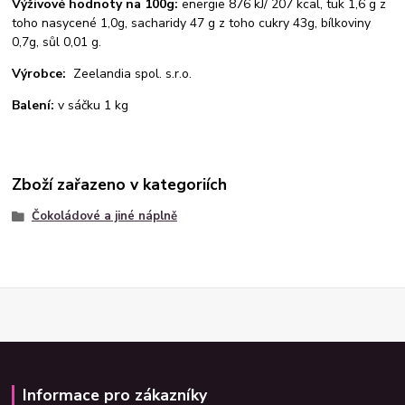
Výživové hodnoty na 100g:
energie 876 kJ/ 207 kcal, tuk 1,6 g z
toho nasycené 1,0g, sacharidy 47 g z toho cukry 43g, bílkoviny
0,7g, sůl 0,01 g.
Výrobce:
Zeelandia spol. s.r.o.
Balení:
v sáčku 1 kg
Zboží zařazeno v kategoriích
Čokoládové a jiné náplně
Informace pro zákazníky