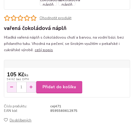
Ohodnotit produkt
vařená čokoládová náplň
Hladká vařená náplň s čokoládovou chutí a barvou, na vodní bázi, bez
přidaného tuku. Vhodná na pečení, se širokým využitím v pekařské i
cukrářské výrobě.
celý popis
105 Kč
/
ks
94 Kč
bez DPH
Přidat do košíku
Číslo produktu:
cej471
EAN kód:
8595560612975
Do oblíbených