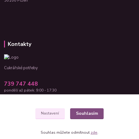
30100 Plzeň
Kontakty
Cukrářské potřeby
739 747 448
pondělí až pátek: 9:00 - 17:30
cukrar-shop@seznam.cz
Souhlasím
Nastavení
Souhlas můžete odmítnout
zde
.
Vytvořeno na
Eshop-rychle.cz