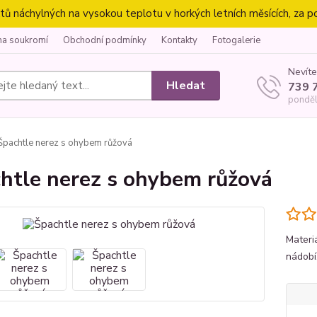
náchylných na vysokou teplotu v horkých letních měsících, za p
na soukromí
Obchodní podmínky
Kontakty
Fotogalerie
Nevíte
Hledat
739 
ponděl
pachtle nerez s ohybem růžová
htle nerez s ohybem růžová
Materi
nádobí.