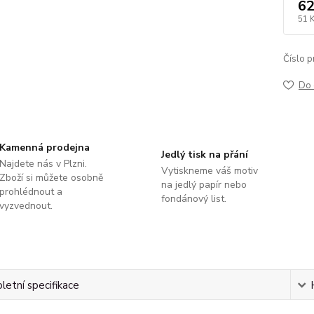
62
51 
Číslo p
Do 
Kamenná prodejna
Jedlý tisk na přání
Najdete nás v Plzni.
Vytiskneme váš motiv
Zboží si můžete osobně
na jedlý papír nebo
prohlédnout a
fondánový list.
vyzvednout.
etní specifikace