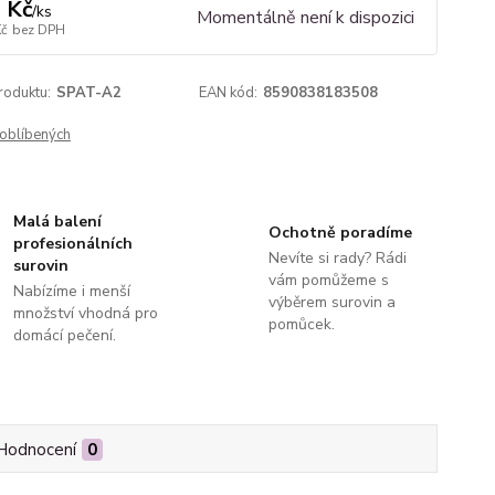
 Kč
/
ks
Momentálně není k dispozici
Kč
bez DPH
roduktu:
SPAT-A2
EAN kód:
8590838183508
oblíbených
Malá balení
Ochotně poradíme
profesionálních
Nevíte si rady? Rádi
surovin
vám pomůžeme s
Nabízíme i menší
výběrem surovin a
množství vhodná pro
pomůcek.
domácí pečení.
Hodnocení
0