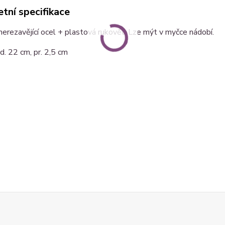
tní specifikace
nerezavějící ocel + plastová rukověť. Lze mýt v myčce nádobí.
 d. 22 cm, pr. 2,5 cm