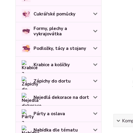
Cukrářské pomůcky
Formy, plechy a
vykrajovátka
Podložky, tácy a stojany
Krabice a košíčky
Zápichy do dortu
Nejedlá dekorace na dort
Párty a oslava
Kompl
Nabídka dle tématu