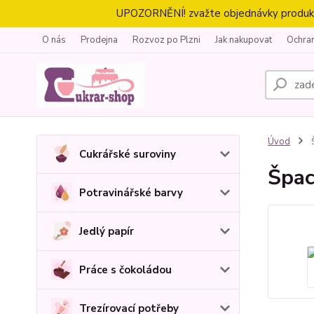
UPOZORNĚNÍ! zvažte objednávky produktů 
O nás
Prodejna
Rozvoz po Plzni
Jak nakupovat
Ochra
Úvod
Š
Cukrářské suroviny
Špac
Potravinářské barvy
Jedlý papír
Práce s čokoládou
Trezírovací potřeby